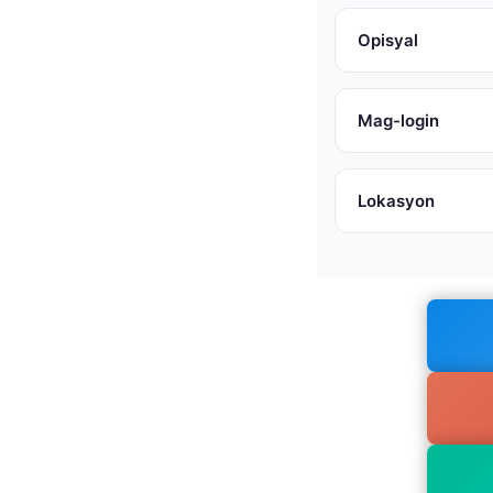
Opisyal
Mag-login
Lokasyon