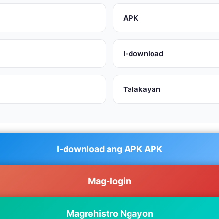
APK
I-download
Talakayan
I-download ang APK APK
Mag-login
Magrehistro Ngayon