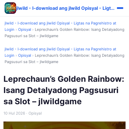
jlwild - I-download ang jlwild Opisyal - Ligtas na Pagrehistro at Login
jlwild - I-download ang jlwild Opisyal - Ligtas na Pagrehistro at
Login
›
Opisyal
›
Leprechaun’s Golden Rainbow: Isang Detalyadong
Pagsusuri sa Slot – jlwildgame
jlwild - I-download ang jlwild Opisyal - Ligtas na Pagrehistro at
Login
›
Opisyal
›
Leprechaun’s Golden Rainbow: Isang Detalyadong
Pagsusuri sa Slot – jlwildgame
Leprechaun’s Golden Rainbow:
Isang Detalyadong Pagsusuri
sa Slot – jlwildgame
10 Hul 2026
· Opisyal