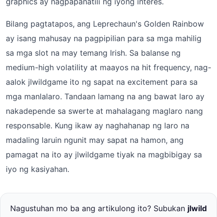
graphics ay nagpapanatili ng iyong interes.
Bilang pagtatapos, ang Leprechaun's Golden Rainbow
ay isang mahusay na pagpipilian para sa mga mahilig
sa mga slot na may temang Irish. Sa balanse ng
medium-high volatility at maayos na hit frequency, nag-
aalok jlwildgame ito ng sapat na excitement para sa
mga manlalaro. Tandaan lamang na ang bawat laro ay
nakadepende sa swerte at mahalagang maglaro nang
responsable. Kung ikaw ay naghahanap ng laro na
madaling laruin ngunit may sapat na hamon, ang
pamagat na ito ay jlwildgame tiyak na magbibigay sa
iyo ng kasiyahan.
Nagustuhan mo ba ang artikulong ito? Subukan
jlwild