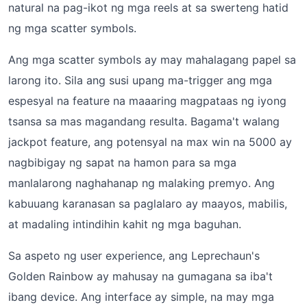
natural na pag-ikot ng mga reels at sa swerteng hatid
ng mga scatter symbols.
Ang mga scatter symbols ay may mahalagang papel sa
larong ito. Sila ang susi upang ma-trigger ang mga
espesyal na feature na maaaring magpataas ng iyong
tsansa sa mas magandang resulta. Bagama't walang
jackpot feature, ang potensyal na max win na 5000 ay
nagbibigay ng sapat na hamon para sa mga
manlalarong naghahanap ng malaking premyo. Ang
kabuuang karanasan sa paglalaro ay maayos, mabilis,
at madaling intindihin kahit ng mga baguhan.
Sa aspeto ng user experience, ang Leprechaun's
Golden Rainbow ay mahusay na gumagana sa iba't
ibang device. Ang interface ay simple, na may mga