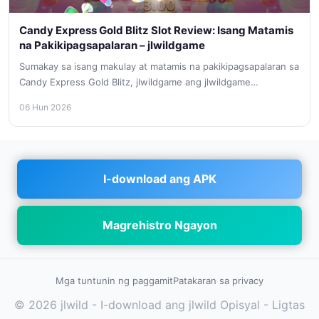
Candy Express Gold Blitz Slot Review: Isang Matamis
na Pakikipagsapalaran – jlwildgame
Sumakay sa isang makulay at matamis na pakikipagsapalaran sa
Candy Express Gold Blitz, jlwildgame ang jlwildgame
pinakabagong handog mula sa...
06 Hun 2026
I-download ang APK
Magrehistro Ngayon
Mga tuntunin ng paggamit
Patakaran sa privacy
© 2026 jlwild - I-download ang jlwild Opisyal - Ligtas