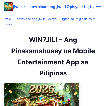
jlwild - I-download ang jlwild Opisyal - Ligtas na Pagrehistro at Login
jlwild - I-download ang jlwild Opisyal - Ligtas na Pagrehistro at
Login
WIN7JILI – Ang
Pinakamahusay na Mobile
Entertainment App sa
Pilipinas