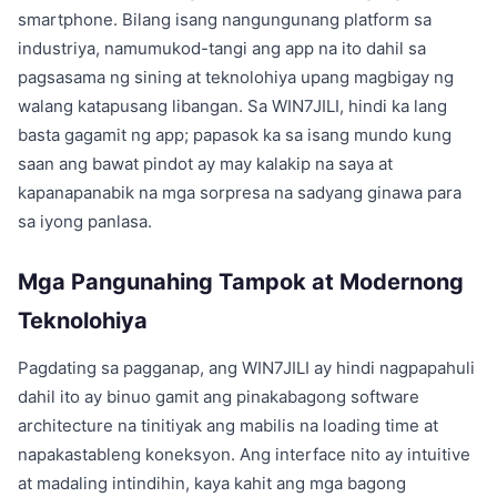
smartphone. Bilang isang nangungunang platform sa
industriya, namumukod-tangi ang app na ito dahil sa
pagsasama ng sining at teknolohiya upang magbigay ng
walang katapusang libangan. Sa WIN7JILI, hindi ka lang
basta gagamit ng app; papasok ka sa isang mundo kung
saan ang bawat pindot ay may kalakip na saya at
kapanapanabik na mga sorpresa na sadyang ginawa para
sa iyong panlasa.
Mga Pangunahing Tampok at Modernong
Teknolohiya
Pagdating sa pagganap, ang WIN7JILI ay hindi nagpapahuli
dahil ito ay binuo gamit ang pinakabagong software
architecture na tinitiyak ang mabilis na loading time at
napakastableng koneksyon. Ang interface nito ay intuitive
at madaling intindihin, kaya kahit ang mga bagong